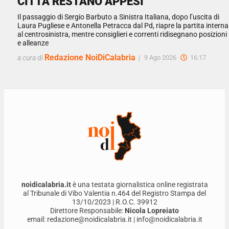
CITTÀ RESTANO APPESI
Il passaggio di Sergio Barbuto a Sinistra Italiana, dopo l’uscita di
Laura Pugliese e Antonella Petracca dal Pd, riapre la partita interna
al centrosinistra, mentre consiglieri e correnti ridisegnano posizioni
e alleanze
Redazione NoiDiCalabria
a cura di
|
9 Ago 2026
16:17
noidicalabria.it
è una testata giornalistica online registrata
al Tribunale di Vibo Valentia n.464 del Registro Stampa del
13/10/2023 | R.O.C. 39912
Direttore Responsabile:
Nicola Lopreiato
email: redazione@noidicalabria.it | info@noidicalabria.it