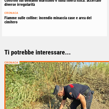
Controlli sul demanio marittimo e sulla filiera ittica: accertate
diverse irregolarità
CRONACA
Fiamme sulle colline: incendio minaccia case e area del
cimitero
Ti potrebbe interessare...
CRONACA