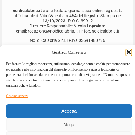
noidicalabria.it
è una testata giornalistica online registrata
al Tribunale di Vibo Valentia n.464 del Registro Stampa del
13/10/2023 | R.O.C. 39912
Direttore Responsabile:
Nicola Lopreiato
email: redazione@noidicalabria.it | info@noidicalabria.it
Noi di Calabria S.r.l. | P.Iva 03691480796
Gestisci Consenso
Per fornire le migliori esperienze, utilizziamo tecnologie come i cookie per memorizzare
e/o accedere alle informazioni del dispositivo. Il consenso a queste tecnologie ci
permetterà di elaborare dati come il comportamento di navigazione o ID unici su questo
sito. Non acconsentire o ritirare il consenso può influire negativamente su alcune
caratteristiche e funzioni.
Gestisci servizi
2026 © ALL RIGHTS RESERVED
Accetta
DESIGNED BY
GIOVANNI BEVACQUA
–
DEVELOPED BY
ILOVEA.IT
Nega