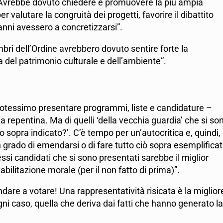
 Avrebbe dovuto chiedere e promuovere la più ampia
r valutare la congruità dei progetti, favorire il dibattito
danni avessero a concretizzarsi”.
embri dell’Ordine avrebbero dovuto sentire forte la
la del patrimonio culturale e dell’ambiente”.
i’ potessimo presentare programmi, liste e candidature –
a repentina. Ma di quelli ‘della vecchia guardia’ che si so
lo sopra indicato?’. C’è tempo per un’autocritica e, quindi,
n grado di emendarsi o di fare tutto ciò sopra esemplificat
essi candidati che si sono presentati sarebbe il miglior
bilitazione morale (per il non fatto di prima)”.
dare a votare! Una rappresentatività risicata è la miglior
gni caso, quella che deriva dai fatti che hanno generato la