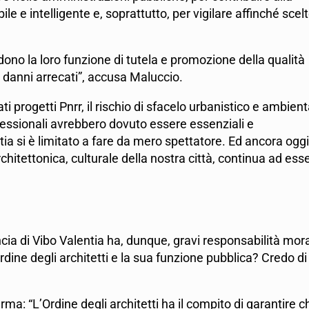
le e intelligente e, soprattutto, per vigilare affinché scel
rdono la loro funzione di tutela e promozione della qualità
 danni arrecati”, accusa Maluccio.
i progetti Pnrr, il rischio di sfacelo urbanistico e ambient
rofessionali avrebbero dovuto essere essenziali e
tia si è limitato a fare da mero spettatore. Ed ancora oggi
 architettonica, culturale della nostra città, continua ad ess
ncia di Vibo Valentia ha, dunque, gravi responsabilità mora
’Ordine degli architetti e la sua funzione pubblica? Credo di
rma: “L’Ordine degli architetti ha il compito di garantire c