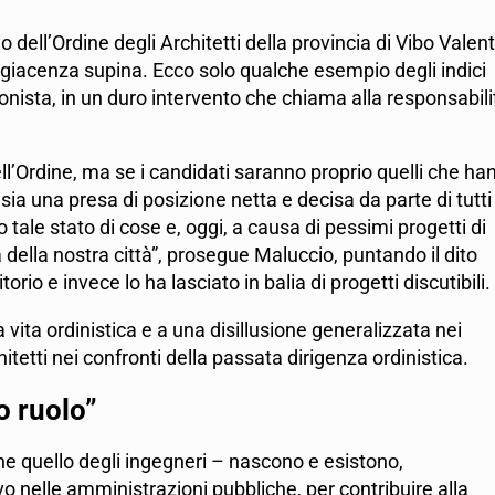
dell’Ordine degli Architetti della provincia di Vibo Valent
oggiacenza supina. Ecco solo qualche esempio degli indici
ssionista, in un duro intervento che chiama alla responsabili
ll’Ordine, ma se i candidati saranno proprio quelli che ha
i sia una presa di posizione netta e decisa da parte di tutti
 tale stato di cose e, oggi, a causa di pessimi progetti di
 della nostra città”, prosegue Maluccio, puntando il dito
rio e invece lo ha lasciato in balia di progetti discutibili.
a vita ordinistica e a una disillusione generalizzata nei
chitetti nei confronti della passata dirigenza ordinistica.
o ruolo”
che quello degli ingegneri – nascono e esistono,
vo nelle amministrazioni pubbliche, per contribuire alla