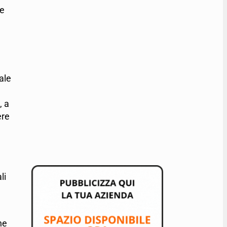
te
ale
, a
ere
li
he