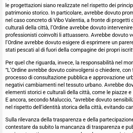
le progettazioni siano realizzate nel rispetto dei principi
patrimonio storico. In particolare, avrebbe dovuto prom
nel caso concreto di Vibo Valentia, a fronte di progetti 
culturali della città, l’Ordine avrebbe dovuto interveni
professionisti coinvolti li attuassero. Avrebbe dovuto ve
l’Ordine avrebbe dovuto esigere di esprimere un parere 
stati pescati al di fuori della compagine dei propri iscritt
Per quel che riguarda, invece, la responsabilità nel mo
“L’Ordine avrebbe dovuto coinvolgersi o chiedere, con 
processo di consultazione pubblica e approvazione urban
negativi cambiamenti nel tessuto urbano. Avrebbe dovu
elementi storici e culturali della città, come le piazze e
E ancora, secondo Maluccio, “avrebbe dovuto sensibiliz
nel rispetto dell’identità storica della città, evitand
Sulla rilevanza della trasparenza e della partecipazion
contestare da subito la mancanza di trasparenza e pubbl