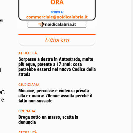
 e
Ultim'ora
ATTUALITÀ
Sorpasso a destra in Autostrada, multe
più eque, patente a 17 anni: cosa
potrebbe esserci nel nuovo Codice della
l
strada
GIUDIZIARIA
Minacce, percosse e violenza privata
a”.
alla ex nuora: 70enne assolta perché il
re
fatto non sussiste
CRONACA
Droga sotto un masso, scatta la
denuncia
ATTUALITÀ