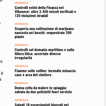
CRONACA
Controlli estivi della Finanza nel
Vibonese: oltre 2.450 veicoli verificati e
120 violazioni stradali
,
CRONACA
Scoperta una coltivazione di marijuana
nascosta nei boschi: sequestrate 200
piante
CRONACA
Controlli sul demanio marittimo e sulla
filiera ittica: accertate diverse
irregolarità
hi
CRONACA
Fiamme sulle colline: incendio minaccia
 è
case e area del cimitero
a
CRONACA
Donna colta da malore in spiaggia:
salvata da due poliziotti fuori servizio
CRONACA
Salvati 18 escursionisti bloccati nel