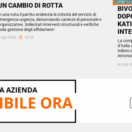
UN CAMBIO DI ROTTA
BIVO
n una nota il partito evidenzia le criticità del servizio di
DOPO
mergenza-urgenza, denunciando carenze di personale e
KATI
rganizzative. Sollecitati interventi strutturali e verifiche
ulla gestione degli affidamenti
INT
 Ago 2026
18:29
La comp
d’Italia 
milioni 
Antoni
a cura d