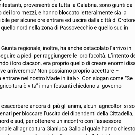
ifestanti, provenienti da tutta la Calabria, sono giunti da
dei loro mezzi, e hanno bloccato letteralmente sia la
ibile per alcune ore entrare ed uscire dalla città di Croton
, quello nord nella zona di Passovecchio e quello sud in
Giunta regionale, inoltre, ha anche ostacolato l’arrivo in
eguire a piedi per raggiungere le loro facoltà. L’intento de
o i loro clacson, era proprio quello di creare enormi dis
o, dove arriveremo? Non possiamo proprio accettare –
a entrare nel nostro Made in italy>. Con slogan come “Se
gricoltura è vita” i manifestanti chiedono al governo
 esacerbare ancora di più gli animi, alcuni agricoltori si s
enati per bloccare l’uscita dei dipendenti della Cittadella,
nord e sud, per ottenere un incontro con l’assessore
nale all’agricoltura Gianluca Gallo al quale hanno chiesto