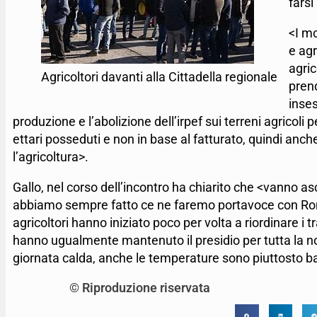
farsi
<I mo
e agr
agric
Agricoltori davanti alla Cittadella regionale
prend
inses
produzione e l’abolizione dell’irpef sui terreni agrico
ettari posseduti e non in base al fatturato, quindi anc
l’agricoltura>.
Gallo, nel corso dell’incontro ha chiarito che <vanno as
abbiamo sempre fatto ce ne faremo portavoce con Roma
agricoltori hanno iniziato poco per volta a riordinare i 
hanno ugualmente mantenuto il presidio per tutta la n
giornata calda, anche le temperature sono piuttosto b
© Riproduzione riservata