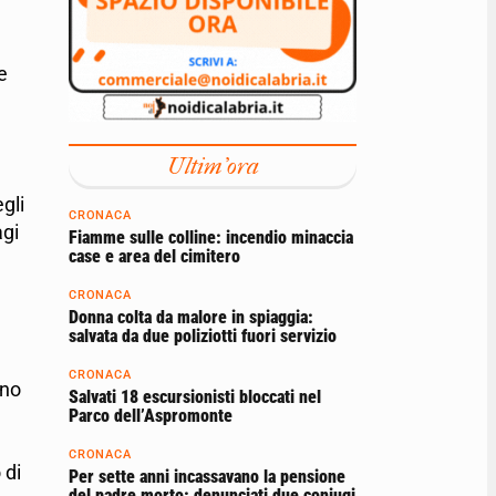
e
Ultim'ora
gli
CRONACA
agi
Fiamme sulle colline: incendio minaccia
case e area del cimitero
CRONACA
Donna colta da malore in spiaggia:
salvata da due poliziotti fuori servizio
CRONACA
ono
Salvati 18 escursionisti bloccati nel
Parco dell’Aspromonte
CRONACA
 di
Per sette anni incassavano la pensione
del padre morto: denunciati due coniugi