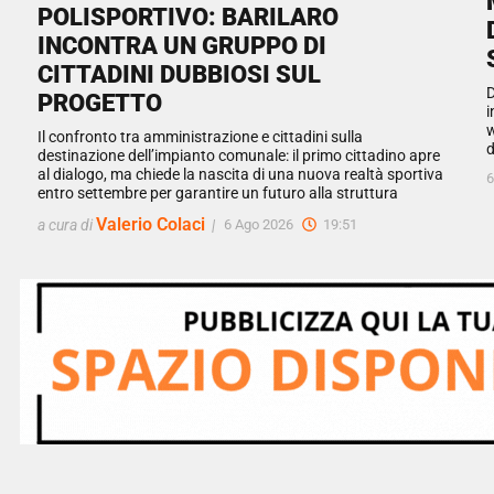
POLISPORTIVO: BARILARO
INCONTRA UN GRUPPO DI
CITTADINI DUBBIOSI SUL
D
PROGETTO
i
w
Il confronto tra amministrazione e cittadini sulla
d
destinazione dell’impianto comunale: il primo cittadino apre
al dialogo, ma chiede la nascita di una nuova realtà sportiva
6
entro settembre per garantire un futuro alla struttura
Valerio Colaci
a cura di
|
6 Ago 2026
19:51