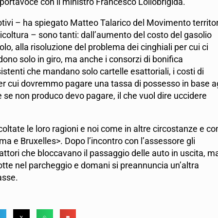
 portavoce con il ministro Francesco Lollobrigida.
tivi – ha spiegato Matteo Talarico del Movimento territo
icoltura – sono tanti: dall’aumento del costo del gasolio
olo, alla risoluzione del problema dei cinghiali per cui ci
ono solo in giro, ma anche i consorzi di bonifica
istenti che mandano solo cartelle esattoriali, i costi di
li per cui dovremmo pagare una tassa di possesso in base ag
he se non produco devo pagare, il che vuol dire uccidere
coltate le loro ragioni e noi come in altre circostanze e c
 e Bruxelles>. Dopo l’incontro con l’assessore gli
trattori che bloccavano il passaggio delle auto in uscita, m
otte nel parcheggio e domani si preannuncia un’altra
asse.