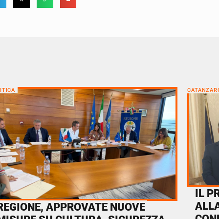
ITICA
CATANZAR
IL P
ALL
REGIONE, APPROVATE NUOVE
CON