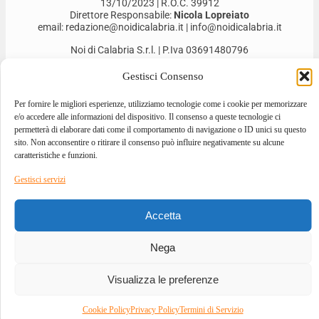
13/10/2023 | R.O.C. 39912
Direttore Responsabile:
Nicola Lopreiato
email: redazione@noidicalabria.it | info@noidicalabria.it
Noi di Calabria S.r.l. | P.Iva 03691480796
Gestisci Consenso
Per fornire le migliori esperienze, utilizziamo tecnologie come i cookie per memorizzare
e/o accedere alle informazioni del dispositivo. Il consenso a queste tecnologie ci
permetterà di elaborare dati come il comportamento di navigazione o ID unici su questo
sito. Non acconsentire o ritirare il consenso può influire negativamente su alcune
caratteristiche e funzioni.
Gestisci servizi
2026 © ALL RIGHTS RESERVED
Accetta
DESIGNED BY
GIOVANNI BEVACQUA
–
DEVELOPED BY
ILOVEA.IT
Nega
Visualizza le preferenze
Cookie Policy
Privacy Policy
Termini di Servizio