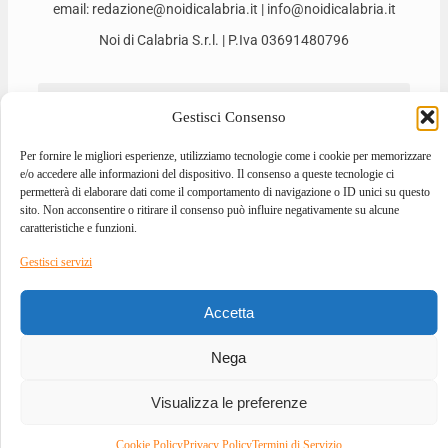
email: redazione@noidicalabria.it | info@noidicalabria.it
Noi di Calabria S.r.l. | P.Iva 03691480796
Gestisci Consenso
Per fornire le migliori esperienze, utilizziamo tecnologie come i cookie per memorizzare
e/o accedere alle informazioni del dispositivo. Il consenso a queste tecnologie ci
permetterà di elaborare dati come il comportamento di navigazione o ID unici su questo
sito. Non acconsentire o ritirare il consenso può influire negativamente su alcune
caratteristiche e funzioni.
2026 © ALL RIGHTS RESERVED
Gestisci servizi
DESIGNED BY
GIOVANNI BEVACQUA
–
DEVELOPED BY
ILOVEA.IT
Accetta
Nega
Visualizza le preferenze
Cookie Policy
Privacy Policy
Termini di Servizio