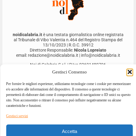
noidicalabria.it
è una testata giornalistica online registrata
al Tribunale di Vibo Valentia n.464 del Registro Stampa del
13/10/2023 | R.O.C. 39912
Direttore Responsabile:
Nicola Lopreiato
email: redazione@noidicalabria.it | info@noidicalabria.it
Noi di Calabria S.r.l. | P.Iva 03691480796
Gestisci Consenso
Per fornire le migliori esperienze, utilizziamo tecnologie come i cookie per memorizzare
e/o accedere alle informazioni del dispositivo. Il consenso a queste tecnologie ci
permetterà di elaborare dati come il comportamento di navigazione o ID unici su questo
sito. Non acconsentire o ritirare il consenso può influire negativamente su alcune
caratteristiche e funzioni.
Gestisci servizi
2026 © ALL RIGHTS RESERVED
Accetta