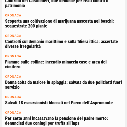
Controlli dei Carabinieri, due denunce per reati contro il
patrimonio
CRONACA
Scoperta una coltivazione di marijuana nascosta nei boschi:
sequestrate 200 piante
CRONACA
Controlli sul demanio marittimo e sulla filiera ittica: accertate
diverse irregolarità
CRONACA
Fiamme sulle colline: incendio minaccia case e area del
cimitero
CRONACA
Donna colta da malore in spiaggia: salvata da due poliziotti fuori
servizio
CRONACA
Salvati 18 escursionisti bloccati nel Parco dell’Aspromonte
CRONACA
Per sette anni incassavano la pensione del padre morto:
denunciati due coniugi per truffa all’Inps