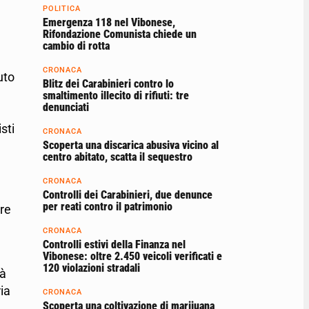
POLITICA
Emergenza 118 nel Vibonese,
Rifondazione Comunista chiede un
cambio di rotta
CRONACA
uto
Blitz dei Carabinieri contro lo
smaltimento illecito di rifiuti: tre
denunciati
sti
CRONACA
Scoperta una discarica abusiva vicino al
centro abitato, scatta il sequestro
CRONACA
Controlli dei Carabinieri, due denunce
per reati contro il patrimonio
are
CRONACA
Controlli estivi della Finanza nel
Vibonese: oltre 2.450 veicoli verificati e
120 violazioni stradali
tà
ia
CRONACA
Scoperta una coltivazione di marijuana