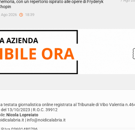
7 Ago 2
emoria, con un repertorio ispirato alle opere di Fryderyk
hopin
 Ago 2026
18:39
a testata giornalistica online registrata al Tribunale di Vibo Valentia n.46
 del 13/10/2023 | R.O.C. 39912
le:
Nicola Lopreiato
dicalabria.it | info@noidicalabria.it
. | P.Iva 03691480796