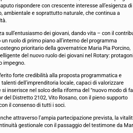
 saputo rispondere con crescente interesse all’esigenza di
o, ambientale e soprattutto naturale, che continua a
ltà.
za sull’entusiasmo dei giovani, dando vita – con il contrib
iato un ruolo di primo piano all’interno del programma
l sostegno prioritario della governatrice Maria Pia Porcino,
lligente del nuovo ruolo dei giovani nel Rotary: protagoni
oro impegno.
erito forte credibilità alla proposta programmatica e
talenti dell’imprenditoria locale, capaci di valorizzare
 si inserisce nel solco della riforma del “nuovo modo di f
 del Distretto 2102, Vito Rosano, con il pieno supporto
on il consenso di tutti i soci.
nche attraverso l’ampia partecipazione prevista, la vitali
ontinuità gestionale con il passaggio del testimone da Mar