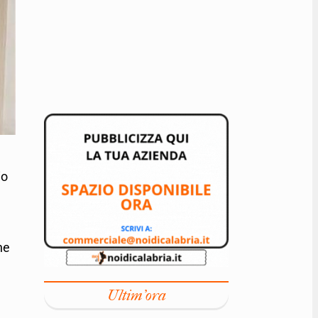
io
ne
Ultim'ora