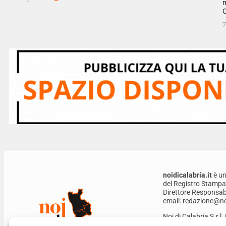
m
C
7
noidicalabria.it
è un
del Registro Stampa
Direttore Responsabi
email: redazione@noi
Noi di Calabria S.r.l