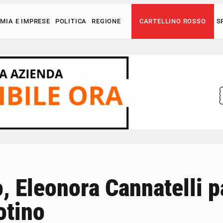
MIA E IMPRESE
POLITICA
REGIONE
CARTELLINO ROSSO
S
, Eleonora Cannatelli p
otino