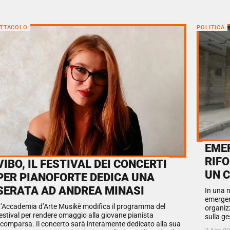
TTACOLO
POLITICA
EME
RIF
VIBO, IL FESTIVAL DEI CONCERTI
UN 
PER PIANOFORTE DEDICA UNA
SERATA AD ANDREA MINASI
In una n
emergen
’Accademia d’Arte Musikè modifica il programma del
organizz
estival per rendere omaggio alla giovane pianista
sulla ge
comparsa. Il concerto sarà interamente dedicato alla sua