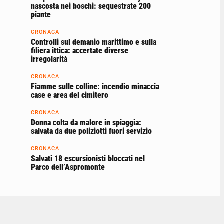
nascosta nei boschi: sequestrate 200
piante
CRONACA
Controlli sul demanio marittimo e sulla
filiera ittica: accertate diverse
irregolarità
CRONACA
Fiamme sulle colline: incendio minaccia
case e area del cimitero
CRONACA
Donna colta da malore in spiaggia:
salvata da due poliziotti fuori servizio
CRONACA
Salvati 18 escursionisti bloccati nel
Parco dell’Aspromonte