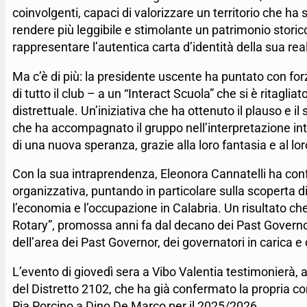
coinvolgenti, capaci di valorizzare un territorio che ha
rendere più leggibile e stimolante un patrimonio storic
rappresentare l’autentica carta d’identità della sua rea
Ma c’è di più: la presidente uscente ha puntato con for
di tutto il club – a un “Interact Scuola” che si è ritagl
distrettuale. Un’iniziativa che ha ottenuto il plauso e i
che ha accompagnato il gruppo nell’interpretazione inte
di una nuova speranza, grazie alla loro fantasia e al l
Con la sua intraprendenza, Eleonora Cannatelli ha conf
organizzativa, puntando in particolare sulla scoperta di 
l’economia e l’occupazione in Calabria. Un risultato che
Rotary”, promossa anni fa dal decano dei Past Governor
dell’area dei Past Governor, dei governatori in carica e c
L’evento di giovedì sera a Vibo Valentia testimonierà, a
del Distretto 2102, che ha già confermato la propria c
Pia Porcino a Dino De Marco per il 2025/2026.