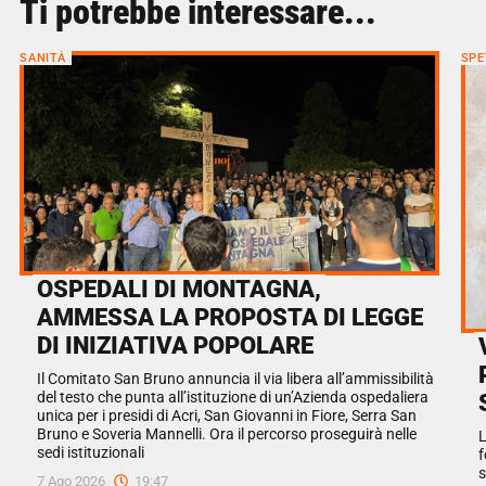
Ti potrebbe interessare...
SANITÀ
SPE
OSPEDALI DI MONTAGNA,
AMMESSA LA PROPOSTA DI LEGGE
DI INIZIATIVA POPOLARE
Il Comitato San Bruno annuncia il via libera all’ammissibilità
del testo che punta all’istituzione di un’Azienda ospedaliera
unica per i presidi di Acri, San Giovanni in Fiore, Serra San
Bruno e Soveria Mannelli. Ora il percorso proseguirà nelle
L
sedi istituzionali
f
s
7 Ago 2026
19:47