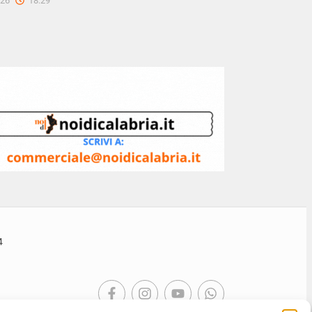
026
18:29
4