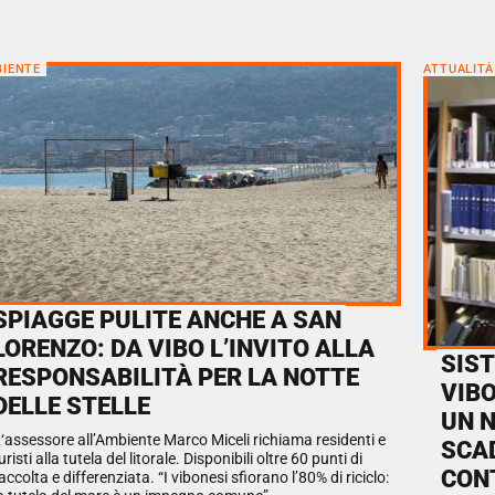
IENTE
ATTUALITÀ
SPIAGGE PULITE ANCHE A SAN
LORENZO: DA VIBO L’INVITO ALLA
SIS
RESPONSABILITÀ PER LA NOTTE
VIBO
DELLE STELLE
UN 
‘assessore all’Ambiente Marco Miceli richiama residenti e
SCAD
uristi alla tutela del litorale. Disponibili oltre 60 punti di
CON
accolta e differenziata. “I vibonesi sfiorano l’80% di riciclo: