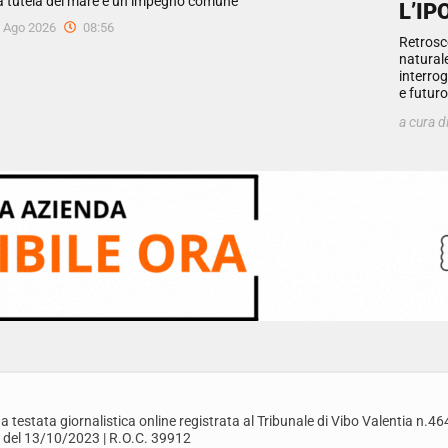
a tutela del mare è un impegno comune”
L’IP
 Ago 2026
08:56
Retrosc
natural
interrog
e futur
a cura d
a testata giornalistica online registrata al Tribunale di Vibo Valentia n.46
 del 13/10/2023 | R.O.C. 39912