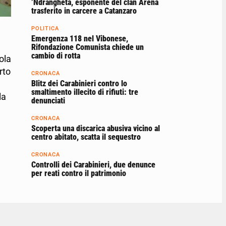
’Ndrangheta, esponente del clan Arena
trasferito in carcere a Catanzaro
POLITICA
Emergenza 118 nel Vibonese,
Rifondazione Comunista chiede un
cambio di rotta
ola
rto
CRONACA
Blitz dei Carabinieri contro lo
smaltimento illecito di rifiuti: tre
la
denunciati
CRONACA
Scoperta una discarica abusiva vicino al
centro abitato, scatta il sequestro
CRONACA
Controlli dei Carabinieri, due denunce
per reati contro il patrimonio