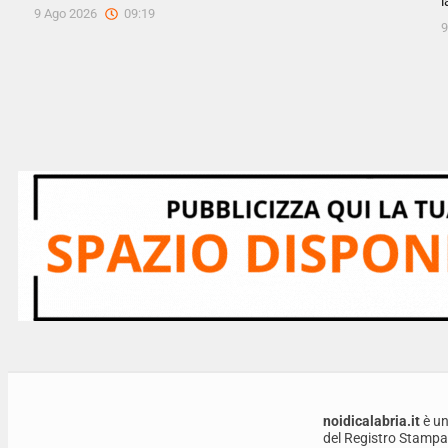
l
9 Ago 2026
09:19
9
noidicalabria.it
è un
del Registro Stampa