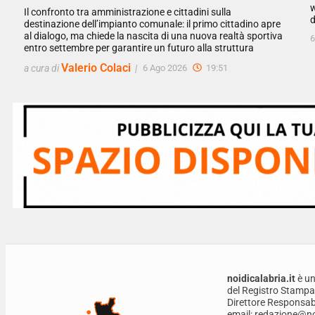
w
Il confronto tra amministrazione e cittadini sulla
d
destinazione dell’impianto comunale: il primo cittadino apre
al dialogo, ma chiede la nascita di una nuova realtà sportiva
6
entro settembre per garantire un futuro alla struttura
Valerio Colaci
a cura di
|
6 Ago 2026
19:51
noidicalabria.it
è un
del Registro Stampa
Direttore Responsabi
email: redazione@noi