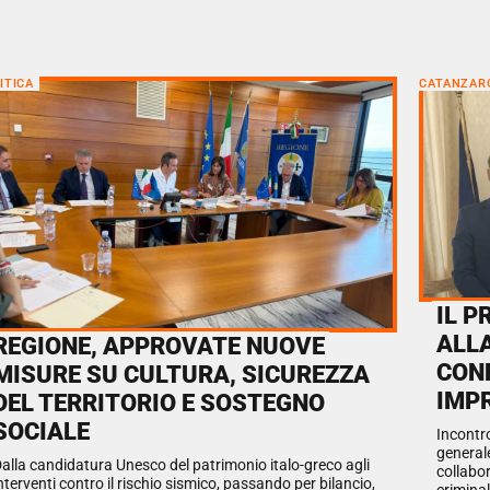
ITICA
CATANZAR
IL P
ALL
REGIONE, APPROVATE NUOVE
CON
MISURE SU CULTURA, SICUREZZA
IMP
DEL TERRITORIO E SOSTEGNO
SOCIALE
Incontro
generale
alla candidatura Unesco del patrimonio italo-greco agli
collabor
nterventi contro il rischio sismico, passando per bilancio,