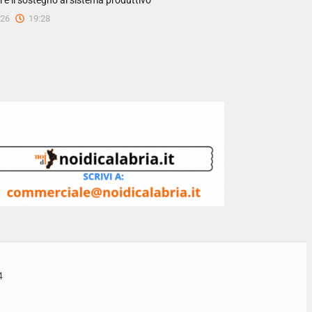
i e il sostegno al sistema produttivo
026
19:28
4