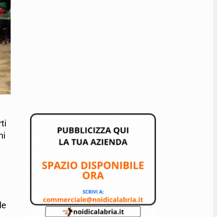
ti
hi
le