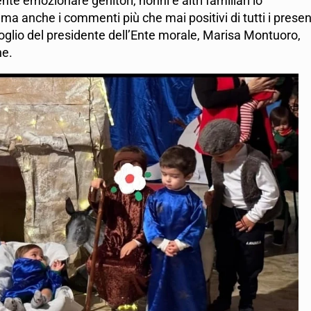
te emozionare genitori, nonni e altri familiari lo
ma anche i commenti più che mai positivi di tutti i presen
orgoglio del presidente dell’Ente morale, Marisa Montuoro,
ne.