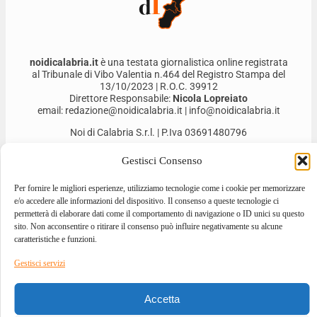
noidicalabria.it
è una testata giornalistica online registrata
al Tribunale di Vibo Valentia n.464 del Registro Stampa del
13/10/2023 | R.O.C. 39912
Direttore Responsabile:
Nicola Lopreiato
email: redazione@noidicalabria.it | info@noidicalabria.it
Noi di Calabria S.r.l. | P.Iva 03691480796
Gestisci Consenso
Per fornire le migliori esperienze, utilizziamo tecnologie come i cookie per memorizzare
e/o accedere alle informazioni del dispositivo. Il consenso a queste tecnologie ci
permetterà di elaborare dati come il comportamento di navigazione o ID unici su questo
sito. Non acconsentire o ritirare il consenso può influire negativamente su alcune
caratteristiche e funzioni.
Gestisci servizi
2026 © ALL RIGHTS RESERVED
Accetta
DESIGNED BY
GIOVANNI BEVACQUA
–
DEVELOPED BY
ILOVEA.IT