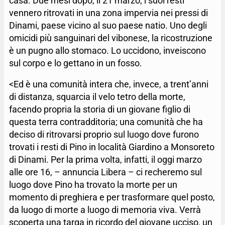
casa. Due mesi dopo, il 21 marzo, i suoi resti
vennero ritrovati in una zona impervia nei pressi di
Dinami, paese vicino al suo paese natio. Uno degli
omicidi più sanguinari del vibonese, la ricostruzione
è un pugno allo stomaco. Lo uccidono, inveiscono
sul corpo e lo gettano in un fosso.
<Ed è una comunità intera che, invece, a trent’anni
di distanza, squarcia il velo tetro della morte,
facendo propria la storia di un giovane figlio di
questa terra contradditoria; una comunità che ha
deciso di ritrovarsi proprio sul luogo dove furono
trovati i resti di Pino in località Giardino a Monsoreto
di Dinami. Per la prima volta, infatti, il oggi marzo
alle ore 16, – annuncia Libera – ci recheremo sul
luogo dove Pino ha trovato la morte per un
momento di preghiera e per trasformare quel posto,
da luogo di morte a luogo di memoria viva. Verrà
scoperta una targa in ricordo del giovane ucciso, un