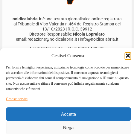
noidicalabria.it
è una testata giornalistica online registrata
al Tribunale di Vibo Valentia n.464 del Registro Stampa del
13/10/2023 | R.O.C. 39912
Direttore Responsabile:
Nicola Lopreiato
email: redazione@noidicalabria.it | info@noidicalabria.it
Noi di Calabria S.r.l. | P.Iva 03691480796
Gestisci Consenso
Per fornire le migliori esperienze, utilizziamo tecnologie come i cookie per memorizzare
e/o accedere alle informazioni del dispositivo. Il consenso a queste tecnologie ci
permetterà di elaborare dati come il comportamento di navigazione o ID unici su questo
sito. Non acconsentire o ritirare il consenso può influire negativamente su alcune
caratteristiche e funzioni.
Gestisci servizi
2026 © ALL RIGHTS RESERVED
Accetta
DESIGNED BY
GIOVANNI BEVACQUA
–
DEVELOPED BY
ILOVEA.IT
Nega