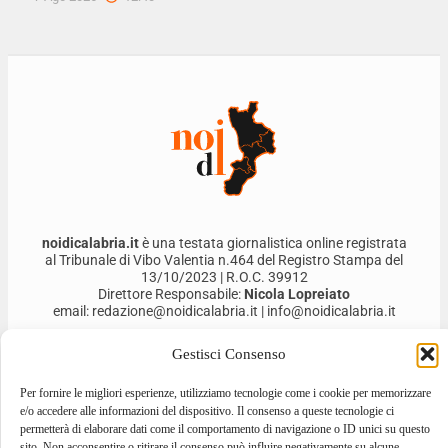
noidicalabria.it
è una testata giornalistica online registrata
al Tribunale di Vibo Valentia n.464 del Registro Stampa del
13/10/2023 | R.O.C. 39912
Direttore Responsabile:
Nicola Lopreiato
email: redazione@noidicalabria.it | info@noidicalabria.it
Noi di Calabria S.r.l. | P.Iva 03691480796
Gestisci Consenso
Per fornire le migliori esperienze, utilizziamo tecnologie come i cookie per memorizzare
e/o accedere alle informazioni del dispositivo. Il consenso a queste tecnologie ci
permetterà di elaborare dati come il comportamento di navigazione o ID unici su questo
sito. Non acconsentire o ritirare il consenso può influire negativamente su alcune