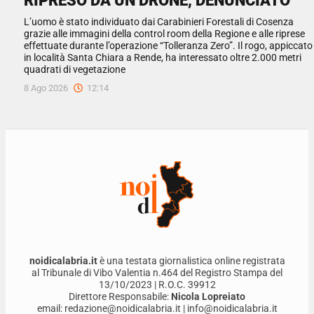
RIPRESO DA UN DRONE, DENUNCIATO
L’uomo è stato individuato dai Carabinieri Forestali di Cosenza
grazie alle immagini della control room della Regione e alle riprese
effettuate durante l’operazione “Tolleranza Zero”. Il rogo, appiccato
in località Santa Chiara a Rende, ha interessato oltre 2.000 metri
quadrati di vegetazione
8 Ago 2026
12:14
noidicalabria.it
è una testata giornalistica online registrata
al Tribunale di Vibo Valentia n.464 del Registro Stampa del
13/10/2023 | R.O.C. 39912
Direttore Responsabile:
Nicola Lopreiato
email: redazione@noidicalabria.it | info@noidicalabria.it