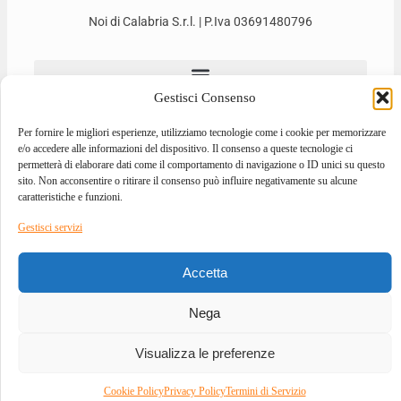
Noi di Calabria S.r.l. | P.Iva 03691480796
Gestisci Consenso
Per fornire le migliori esperienze, utilizziamo tecnologie come i cookie per memorizzare
e/o accedere alle informazioni del dispositivo. Il consenso a queste tecnologie ci
permetterà di elaborare dati come il comportamento di navigazione o ID unici su questo
sito. Non acconsentire o ritirare il consenso può influire negativamente su alcune
caratteristiche e funzioni.
2026 © ALL RIGHTS RESERVED
Gestisci servizi
DESIGNED BY
GIOVANNI BEVACQUA
–
DEVELOPED BY
ILOVEA.IT
Accetta
Nega
Visualizza le preferenze
Cookie Policy
Privacy Policy
Termini di Servizio