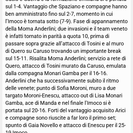
sul 1-4. Vantaggio che Spaziano e compagne hanno
ben amministrato fino sul 2-7, momento in cui
l’Imoco è tornata sotto (7-9). Fase di appannamento
della Moma Anderlini; due invasioni e il team veneto
è infatti tornato in parità a quota 10, prima di
passare sopra grazie all’attacco di Tosini e al muro
di Quero su Caruso trovando un importante break
sul 15-11. Risalita Moma Anderlini; servizio a rete di
Quero, attacco di Tosini murato da Caruso, emulata
dalla compagna Monari Gamba per il 16-16.
Anderlini che ha successivamente subito il ritmo
delle venete; punto di Sofia Moroni, muro a due
targato Moroni-Enescu, attacco out di Lisa Monari
Gamba, ace di Manda e nel finale l’Imoco si è
portata sul 20-16. Forti del vantaggio acquisito Arici
e compagne sono riuscite a far loro il primo set;
spunto di Gaia Novello e attacco di Enescu per il 25-
19 Imoco.