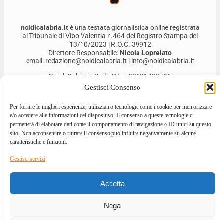
noidicalabria.it
è una testata giornalistica online registrata
al Tribunale di Vibo Valentia n.464 del Registro Stampa del
13/10/2023 | R.O.C. 39912
Direttore Responsabile:
Nicola Lopreiato
email: redazione@noidicalabria.it | info@noidicalabria.it
Noi di Calabria S.r.l. | P.Iva 03691480796
Gestisci Consenso
Per fornire le migliori esperienze, utilizziamo tecnologie come i cookie per memorizzare
e/o accedere alle informazioni del dispositivo. Il consenso a queste tecnologie ci
permetterà di elaborare dati come il comportamento di navigazione o ID unici su questo
sito. Non acconsentire o ritirare il consenso può influire negativamente su alcune
caratteristiche e funzioni.
Gestisci servizi
2026 © ALL RIGHTS RESERVED
Accetta
DESIGNED BY
GIOVANNI BEVACQUA
–
DEVELOPED BY
ILOVEA.IT
Nega