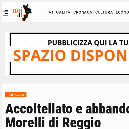
ATTUALITÀ
CRONACA
CULTURA
ECONO
CRONACA
Accoltellato e abband
Morelli di Reggio