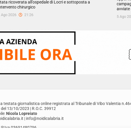
tata ricoverata all’ospedale di Locri e sottoposta a
campagne
ntervento chirurgico
avviate 
 Ago 2026
21:26
5 Ago 2
a testata giornalistica online registrata al Tribunale di Vibo Valentia n.46
 del 13/10/2023 | R.O.C. 39912
le:
Nicola Lopreiato
dicalabria.it | info@noidicalabria.it
. | P.Iva 03691480796