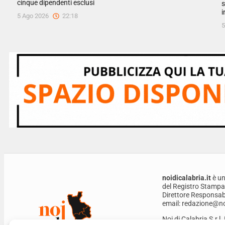
cinque dipendenti esclusi
s
i
5 Ago 2026
22:18
5
noidicalabria.it
è un
del Registro Stampa
Direttore Responsabi
email: redazione@noi
Noi di Calabria S.r.l