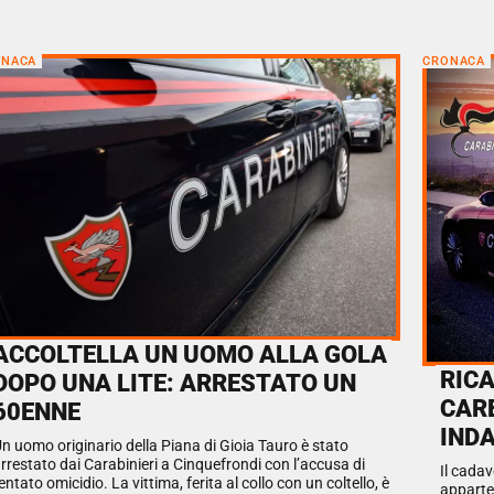
ONACA
CRONACA
ACCOLTELLA UN UOMO ALLA GOLA
RIC
DOPO UNA LITE: ARRESTATO UN
CAR
60ENNE
INDA
n uomo originario della Piana di Gioia Tauro è stato
rrestato dai Carabinieri a Cinquefrondi con l’accusa di
Il cada
entato omicidio. La vittima, ferita al collo con un coltello, è
apparte