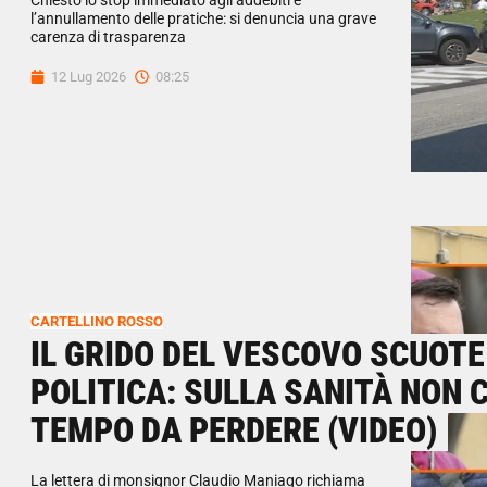
Chiesto lo stop immediato agli addebiti e
l’annullamento delle pratiche: si denuncia una grave
carenza di trasparenza
12 Lug 2026
08:25
CARTELLINO ROSSO
IL GRIDO DEL VESCOVO SCUOTE
POLITICA: SULLA SANITÀ NON C
TEMPO DA PERDERE (VIDEO)
La lettera di monsignor Claudio Maniago richiama