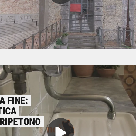
A FINE:
TICA
 RIPETONO