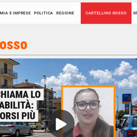
MIA E IMPRESE
POLITICA
REGIONE
CARTELLINO ROSSO
S
Rosso
CHIAMA LO
ABILITÀ:
ORSI PIÙ