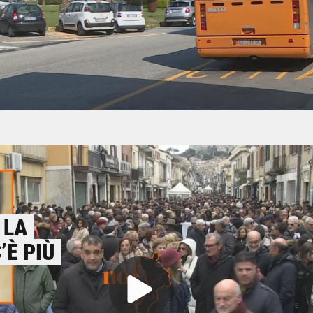
 LA
’È PIÙ