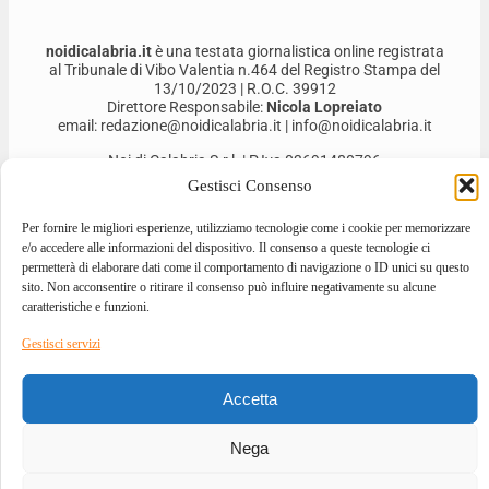
noidicalabria.it
è una testata giornalistica online registrata
al Tribunale di Vibo Valentia n.464 del Registro Stampa del
13/10/2023 | R.O.C. 39912
Direttore Responsabile:
Nicola Lopreiato
email: redazione@noidicalabria.it | info@noidicalabria.it
Noi di Calabria S.r.l. | P.Iva 03691480796
Gestisci Consenso
Per fornire le migliori esperienze, utilizziamo tecnologie come i cookie per memorizzare
e/o accedere alle informazioni del dispositivo. Il consenso a queste tecnologie ci
permetterà di elaborare dati come il comportamento di navigazione o ID unici su questo
sito. Non acconsentire o ritirare il consenso può influire negativamente su alcune
caratteristiche e funzioni.
Gestisci servizi
2026 © ALL RIGHTS RESERVED
Accetta
DESIGNED BY
GIOVANNI BEVACQUA
–
DEVELOPED BY
ILOVEA.IT
Nega