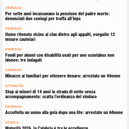
CRONACA
Per sette anni incassavano la pensione del padre morto:
denunciati due coniugi per truffa all’Inps
CRONACA
Uomo ritenuto vicino ai clan dietro agli appalti, eseguite 12
misure cautelari
CRONACA
Fondi per alunni con disabilità usati per uno scuolabus non
idoneo: tre indagati
CRONACA
Minacce ai familiari per ottenere denaro: arrestato un 44enne
ATTUALITÀ
Stop ai minori di 14 anni in strada di notte senza
accompagnamento: scatta l’ordinanza del sindaco
CRONACA
Accoltella un uomo alla gola dopo una lite: arrestato un 60enne
SCUOLA
Maturità 2026, la Calabria è tra le eccellenze