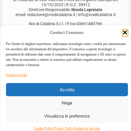
13/10/2023 | R.O.C. 39912
Direttore Responsabile:
Nicola Lopreiato
email: redazione@noidicalabria.it | info@noidicalabria.it
Noi di Calabria S.r.l. | P.Iva 03691480796
Gestisci Consenso
Per fornire le migliori esperienze, utilizziamo tecnologie come i cookie per memorizzare
e/o accedere alle informazioni del dispositivo. Il consenso a queste tecnologie ci
permetterà di elaborare dati come il comportamento di navigazione o ID unici su questo
sito. Non acconsentire o ritirare il consenso può influire negativamente su alcune
caratteristiche e funzioni.
Gestisci servizi
2026 © ALL RIGHTS RESERVED
Accetta
DESIGNED BY
GIOVANNI BEVACQUA
–
DEVELOPED BY
ILOVEA.IT
Nega
Visualizza le preferenze
Cookie Policy
Privacy Policy
Termini di Servizio