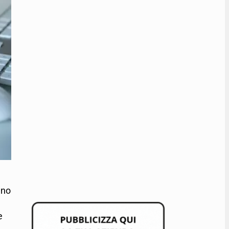
nno
e