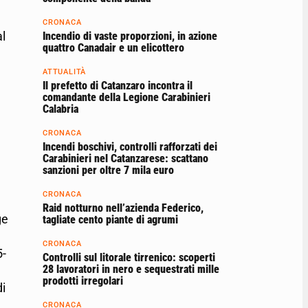
CRONACA
al
Incendio di vaste proporzioni, in azione
quattro Canadair e un elicottero
ATTUALITÀ
Il prefetto di Catanzaro incontra il
comandante della Legione Carabinieri
Calabria
CRONACA
Incendi boschivi, controlli rafforzati dei
Carabinieri nel Catanzarese: scattano
sanzioni per oltre 7 mila euro
CRONACA
Raid notturno nell’azienda Federico,
ge
tagliate cento piante di agrumi
CRONACA
5-
Controlli sul litorale tirrenico: scoperti
28 lavoratori in nero e sequestrati mille
prodotti irregolari
di
CRONACA