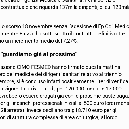
 contrattuale che riguarda 137mila dirigenti, di cui 120mil
a lo scorso 18 novembre senza l’adesione di Fp Cgil Medic
l, mentre Fassid ha sottoscritto il contratto definitivo. Le
scono un incremento medio del 7,27%.
, “guardiamo già al prossimo”
razione CIMO-FESMED hanno firmato questa mattina,
 dei medici e dei dirigenti sanitari relativo al triennio
bre, si è concluso infatti positivamente l’iter di verifica
in vigore. In arrivo quindi, per 120.000 medici e 17.000
 dovrebbero essere erogati già con le prossime buste paga: 
r gli incarichi professionali iniziali ai 530 euro lordi mensi
Gli arretrati invece oscillano tra gli 8.710 euro per gli
ttori di struttura complessa di area chirurgica, al lordo