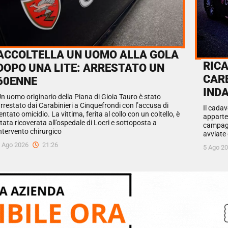
ACCOLTELLA UN UOMO ALLA GOLA
RIC
DOPO UNA LITE: ARRESTATO UN
CAR
60ENNE
INDA
n uomo originario della Piana di Gioia Tauro è stato
rrestato dai Carabinieri a Cinquefrondi con l’accusa di
Il cada
entato omicidio. La vittima, ferita al collo con un coltello, è
apparte
tata ricoverata all’ospedale di Locri e sottoposta a
campagne
ntervento chirurgico
avviate 
 Ago 2026
21:26
5 Ago 2