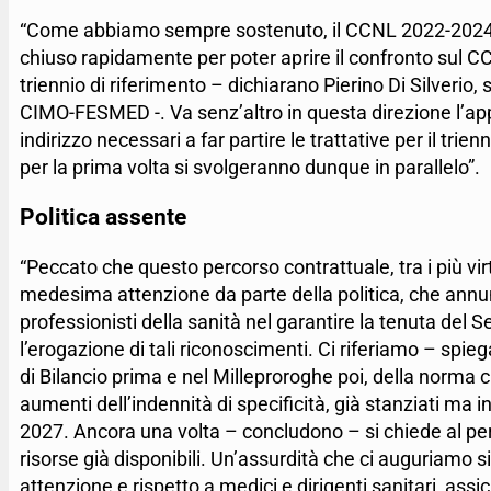
“Come abbiamo sempre sostenuto, il CCNL 2022-2024
chiuso rapidamente per poter aprire il confronto sul C
triennio di riferimento – dichiarano Pierino Di Silver
CIMO-FESMED -. Va senz’altro in questa direzione l’appr
indirizzo necessari a far partire le trattative per il tri
per la prima volta si svolgeranno dunque in parallelo”.
Politica assente
“Peccato che questo percorso contrattuale, tra i più vi
medesima attenzione da parte della politica, che annun
professionisti della sanità nel garantire la tenuta del S
l’erogazione di tali riconoscimenti. Ci riferiamo – spie
di Bilancio prima e nel Milleproroghe poi, della norm
aumenti dell’indennità di specificità, già stanziati ma 
2027. Ancora una volta – concludono – si chiede al per
risorse già disponibili. Un’assurdità che ci auguriamo
attenzione e rispetto a medici e dirigenti sanitari, assi