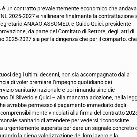
 è un contratto prevalentemente economico che andava
CNL 2025-2027 e riallineare finalmente la contrattazione 
io, segretario ANAAO ASSOMED, e Guido Quici, presidente
ovazione, da parte del Comitato di Settore, degli atti di
ennio 2025-2027 sia per la dirigenza che per il comparto, che
rtuosi degli ultimi decenni, non sia accompagnato dalla
cia di voler premiare l’impegno quotidiano dei
ervizio sanitario nazionale e poi rimanda sine die
gano Di Silverio e Quici – alla mancata adozione, nella leg
a che avrebbe permesso il pagamento immediato degli
incomprensibilmente vincolati alla firma del contratto 202
sonale sanitario di attendere per vedersi riconosciute
 sia urgentemente superata per dare un segnale concreto 
curando la piena valorizzazione del loro lavoro e la