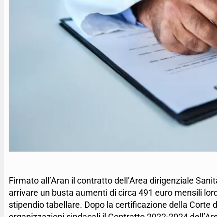
Firmato all’Aran il contratto dell’Area dirigenziale San
arrivare un busta aumenti di circa 491 euro mensili lord
stipendio tabellare. Dopo la certificazione della Corte dei
organizzazioni sindacali il Contratto 2022-2024 dell’Are