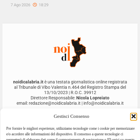
7 Ago 2026
18:29
noidicalabria.it
è una testata giornalistica online registrata
al Tribunale di Vibo Valentia n.464 del Registro Stampa del
13/10/2023 | R.O.C. 39912
Direttore Responsabile:
Nicola Lopreiato
email: redazione@noidicalabria.it | info@noidicalabria.it
Noi di Calabria S.r.l. | P.Iva 03691480796
Gestisci Consenso
Per fornire le migliori esperienze, utilizziamo tecnologie come i cookie per memorizzare
e/o accedere alle informazioni del dispositivo. Il consenso a queste tecnologie ci
permetterà di elaborare dati come il comportamento di navigazione o ID unici su questo