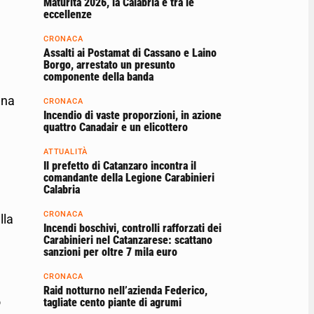
Maturità 2026, la Calabria è tra le
eccellenze
CRONACA
Assalti ai Postamat di Cassano e Laino
Borgo, arrestato un presunto
componente della banda
ena
CRONACA
Incendio di vaste proporzioni, in azione
quattro Canadair e un elicottero
ATTUALITÀ
Il prefetto di Catanzaro incontra il
comandante della Legione Carabinieri
Calabria
CRONACA
lla
Incendi boschivi, controlli rafforzati dei
Carabinieri nel Catanzarese: scattano
sanzioni per oltre 7 mila euro
CRONACA
Raid notturno nell’azienda Federico,
o
tagliate cento piante di agrumi