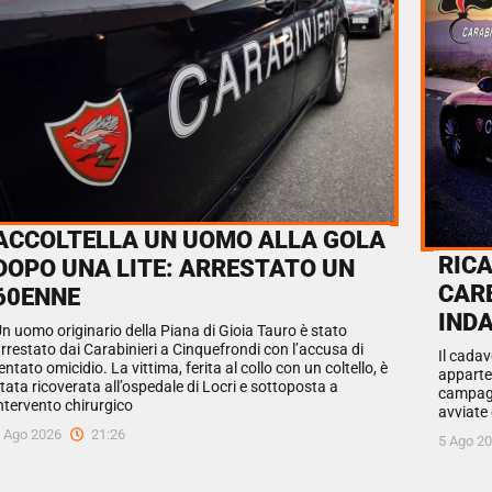
ACCOLTELLA UN UOMO ALLA GOLA
RIC
DOPO UNA LITE: ARRESTATO UN
CAR
60ENNE
INDA
n uomo originario della Piana di Gioia Tauro è stato
rrestato dai Carabinieri a Cinquefrondi con l’accusa di
Il cada
entato omicidio. La vittima, ferita al collo con un coltello, è
apparte
tata ricoverata all’ospedale di Locri e sottoposta a
campagne
ntervento chirurgico
avviate 
 Ago 2026
21:26
5 Ago 2