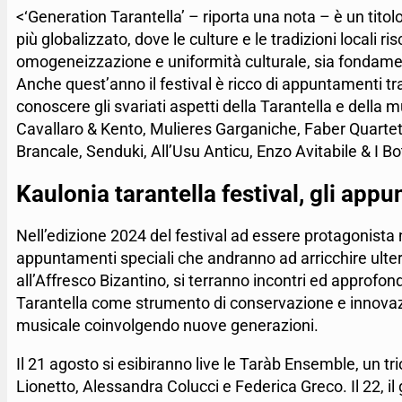
<‘Generation Tarantella’ – riporta una nota – è un tit
più globalizzato, dove le culture e le tradizioni locali 
omogeneizzazione e uniformità culturale, sia fondament
Anche quest’anno il festival è ricco di appuntamenti tr
conoscere gli svariati aspetti della Tarantella e dell
Cavallaro & Kento, Mulieres Garganiche, Faber Quartet
Brancale, Senduki, All’Usu Anticu, Enzo Avitabile & I B
Kaulonia tarantella festival, gli app
Nell’edizione 2024 del festival ad essere protagonist
appuntamenti speciali che andranno ad arricchire ulteri
all’Affresco Bizantino, si terranno incontri ed approfon
Tarantella come strumento di conservazione e innovazio
musicale coinvolgendo nuove generazioni.
Il 21 agosto si esibiranno live le Taràb Ensemble, un t
Lionetto, Alessandra Colucci e Federica Greco. Il 22, il 