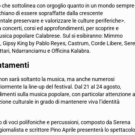
olo che sottolinea con orgoglio quanto in un mondo sempre
rischiano di essere sopraffatte dalla crescente
ale preservare e valorizzare le culture periferiche>.
a concerti, corsi ed approfondimenti, per scoprire e
a musica popolare Calabrese. Sul si esibiranno: Mimmo
, Gipsy King by Pablo Reyes, Castrum, Corde Libere, Ser
ottari, Ndarranciamu e Officina Kalabra.
untamenti
a non sarà soltanto la musica, ma anche numerosi
ormente la line-up del festival. Dal 21 al 24 agosto,
dimenti sulla musica popolare, con particolar attenzione a
ne culturale in grado di mantenere viva l’identità
rio di voci polifoniche e percussioni, composto da Serena
giornalista e scrittore Pino Aprile presenterà lo spettacol