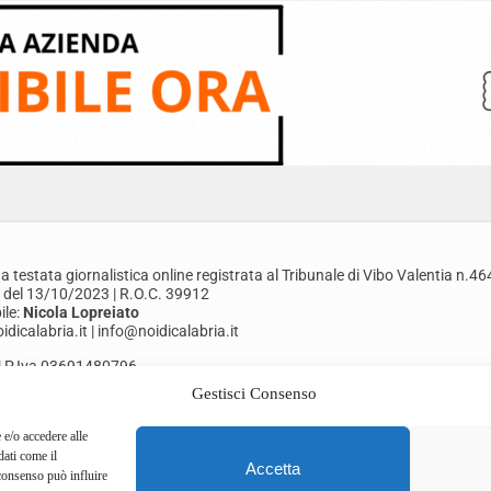
a testata giornalistica online registrata al Tribunale di Vibo Valentia n.46
 del 13/10/2023 | R.O.C. 39912
le:
Nicola Lopreiato
dicalabria.it | info@noidicalabria.it
. | P.Iva 03691480796
Gestisci Consenso
Cookie Policy
Termini di Servizio
 e/o accedere alle
dati come il
Accetta
consenso può influire