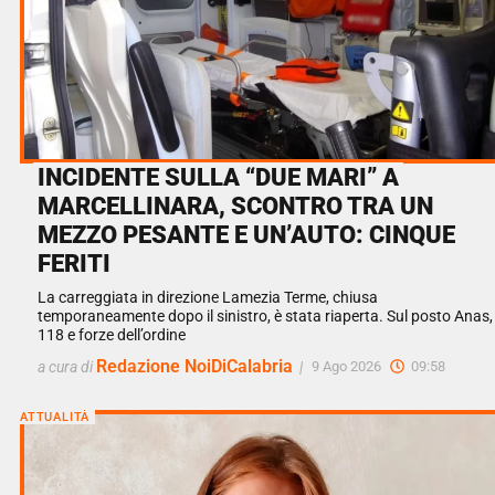
INCIDENTE SULLA “DUE MARI” A
MARCELLINARA, SCONTRO TRA UN
MEZZO PESANTE E UN’AUTO: CINQUE
FERITI
La carreggiata in direzione Lamezia Terme, chiusa
temporaneamente dopo il sinistro, è stata riaperta. Sul posto Anas,
118 e forze dell’ordine
Redazione NoiDiCalabria
a cura di
|
9 Ago 2026
09:58
ATTUALITÀ