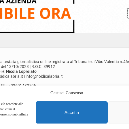
a testata giornalistica online registrata al Tribunale di Vibo Valentia n.46
 del 13/10/2023 | R.O.C. 39912
le:
Nicola Lopreiato
dicalabria.it | info@noidicalabria.it
. | P.Iva 03691480796
Gestisci Consenso
Cookie Policy
Termini di Servizio
 e/o accedere alle
dati come il
Accetta
consenso può influire