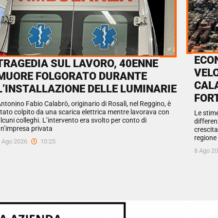
ECON
TRAGEDIA SUL LAVORO, 40ENNE
VELO
MUORE FOLGORATO DURANTE
CALA
L’INSTALLAZIONE DELLE LUMINARIE
FOR
ntonino Fabio Calabrò, originario di Rosalì, nel Reggino, è
tato colpito da una scarica elettrica mentre lavorava con
Le stim
lcuni colleghi. L’intervento era svolto per conto di
differen
n’impresa privata
crescita
regione 
 Ago 2026
10:25
8 Ago 2