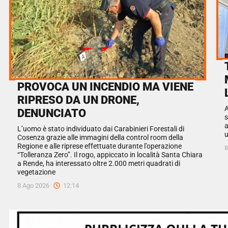
PROVOCA UN INCENDIO MA VIENE
RIPRESO DA UN DRONE,
A
DENUNCIATO
s
a
L’uomo è stato individuato dai Carabinieri Forestali di
u
Cosenza grazie alle immagini della control room della
Regione e alle riprese effettuate durante l’operazione
8
“Tolleranza Zero”. Il rogo, appiccato in località Santa Chiara
a Rende, ha interessato oltre 2.000 metri quadrati di
vegetazione
8 Ago 2026
12:14