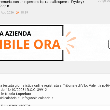
7 Ago 2
emoria, con un repertorio ispirato alle opere di Fryderyk
hopin
 Ago 2026
18:39
a testata giornalistica online registrata al Tribunale di Vibo Valentia n.46
 del 13/10/2023 | R.O.C. 39912
le:
Nicola Lopreiato
dicalabria.it | info@noidicalabria.it
. | P.Iva 03691480796