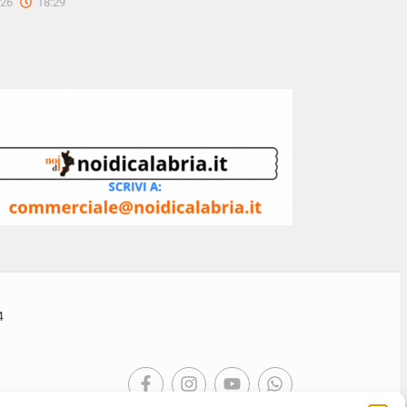
026
18:29
4