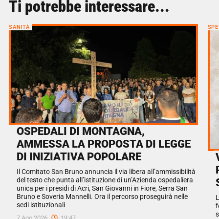
Ti potrebbe interessare...
SANITÀ
SPE
OSPEDALI DI MONTAGNA,
AMMESSA LA PROPOSTA DI LEGGE
DI INIZIATIVA POPOLARE
Il Comitato San Bruno annuncia il via libera all’ammissibilità
del testo che punta all’istituzione di un’Azienda ospedaliera
unica per i presidi di Acri, San Giovanni in Fiore, Serra San
Bruno e Soveria Mannelli. Ora il percorso proseguirà nelle
L
sedi istituzionali
f
s
7 Ago 2026
19:47