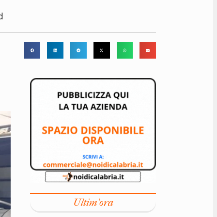
d
Ultim'ora