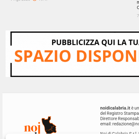
m
C
7
noidicalabria.it
è un
del Registro Stampa
Direttore Responsabi
email: redazione@noi
Noi di Calabria S.r.l