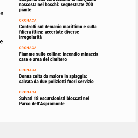
nascosta nei boschi: sequestrate 200
piante
el
CRONACA
Controlli sul demanio marittimo e sulla
filiera ittica: accertate diverse
irregolarità
le
CRONACA
Fiamme sulle colline: incendio minaccia
case e area del cimitero
CRONACA
Donna colta da malore in spiaggia:
salvata da due poliziotti fuori servizio
CRONACA
Salvati 18 escursionisti bloccati nel
Parco dell’Aspromonte