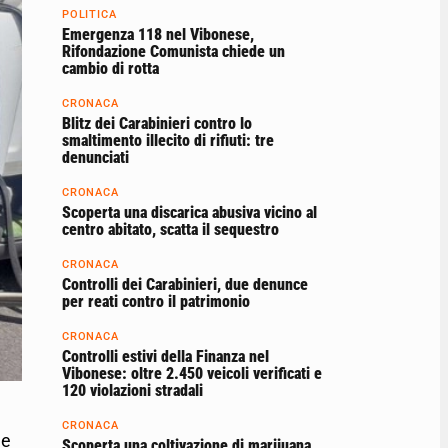
POLITICA
Emergenza 118 nel Vibonese,
Rifondazione Comunista chiede un
cambio di rotta
CRONACA
Blitz dei Carabinieri contro lo
smaltimento illecito di rifiuti: tre
denunciati
CRONACA
Scoperta una discarica abusiva vicino al
centro abitato, scatta il sequestro
CRONACA
Controlli dei Carabinieri, due denunce
per reati contro il patrimonio
CRONACA
Controlli estivi della Finanza nel
Vibonese: oltre 2.450 veicoli verificati e
120 violazioni stradali
CRONACA
ue
Scoperta una coltivazione di marijuana