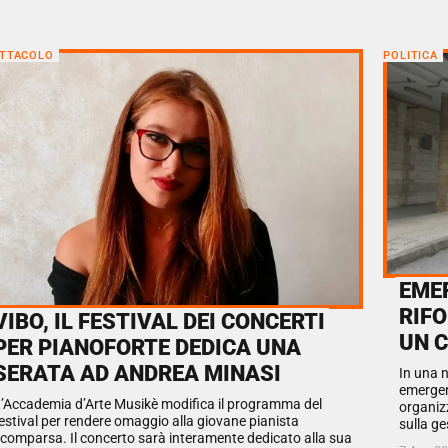
TTACOLO
POLITICA
EME
RIF
VIBO, IL FESTIVAL DEI CONCERTI
UN 
PER PIANOFORTE DEDICA UNA
SERATA AD ANDREA MINASI
In una n
emergen
’Accademia d’Arte Musikè modifica il programma del
organizz
estival per rendere omaggio alla giovane pianista
sulla ge
comparsa. Il concerto sarà interamente dedicato alla sua