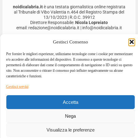
noidicalabria.it
è una testata giornalistica online registrata
al Tribunale di Vibo Valentia n.464 del Registro Stampa del
13/10/2023 | R.O.C. 39912
Direttore Responsabile:
Nicola Lopreiato
email: redazione@noidicalabria.it | info@noidicalabria.it
Noi di Calabria S.r.l. | P.Iva 03691480796
Gestisci Consenso
Per fornire le migliori esperienze, utilizziamo tecnologie come i cookie per memorizzare
e/o accedere alle informazioni del dispositivo. Il consenso a queste tecnologie ci
permetterà di elaborare dati come il comportamento di navigazione o ID unici su questo
sito. Non acconsentire o ritirare il consenso può influire negativamente su alcune
caratteristiche e funzioni.
Gestisci servizi
2026 © ALL RIGHTS RESERVED
Accetta
DESIGNED BY
GIOVANNI BEVACQUA
–
DEVELOPED BY
ILOVEA.IT
Nega
Visualizza le preferenze