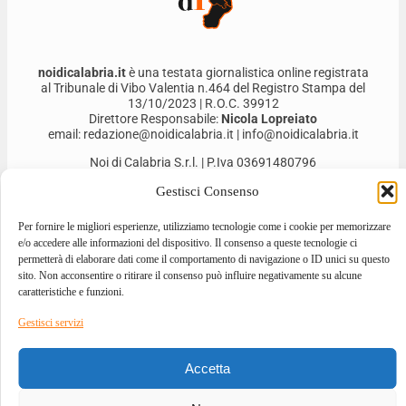
noidicalabria.it
è una testata giornalistica online registrata
al Tribunale di Vibo Valentia n.464 del Registro Stampa del
13/10/2023 | R.O.C. 39912
Direttore Responsabile:
Nicola Lopreiato
email: redazione@noidicalabria.it | info@noidicalabria.it
Noi di Calabria S.r.l. | P.Iva 03691480796
Gestisci Consenso
Per fornire le migliori esperienze, utilizziamo tecnologie come i cookie per memorizzare
e/o accedere alle informazioni del dispositivo. Il consenso a queste tecnologie ci
permetterà di elaborare dati come il comportamento di navigazione o ID unici su questo
sito. Non acconsentire o ritirare il consenso può influire negativamente su alcune
caratteristiche e funzioni.
Gestisci servizi
2026 © ALL RIGHTS RESERVED
Accetta
DESIGNED BY
GIOVANNI BEVACQUA
–
DEVELOPED BY
ILOVEA.IT