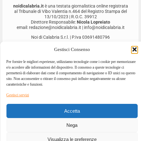
noidicalabria.it
è una testata giornalistica online registrata
al Tribunale di Vibo Valentia n.464 del Registro Stampa del
13/10/2023 | R.O.C. 39912
Direttore Responsabile:
Nicola Lopreiato
email: redazione@noidicalabria.it | info@noidicalabria.it
Noi di Calabria S.r.l. | P.Iva 03691480796
Gestisci Consenso
Per fornire le migliori esperienze, utilizziamo tecnologie come i cookie per memorizzare
e/o accedere alle informazioni del dispositivo. Il consenso a queste tecnologie ci
permetterà di elaborare dati come il comportamento di navigazione o ID unici su questo
sito. Non acconsentire o ritirare il consenso può influire negativamente su alcune
caratteristiche e funzioni.
Gestisci servizi
2026 © ALL RIGHTS RESERVED
Accetta
DESIGNED BY
GIOVANNI BEVACQUA
–
DEVELOPED BY
ILOVEA.IT
Nega
Visualizza le preferenze