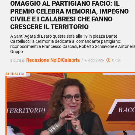
OMAGGIO AL PARTIGIANO FACIO: IL
PREMIO CELEBRA MEMORIA, IMPEGNO
CIVILE E I CALABRESI CHE FANNO
CRESCERE IL TERRITORIO
A Sant’ Agata di Esaro questa sera alle 19 in piazza Dante
Castellucci la cerimonia dedicata al comandante partigiano:
riconoscimenti a Francesco Cascasi, Roberto Schiavone e Antonell
Grippo
Redazione NoiDiCalabria
a cura di
|
6 Ago 2026
07:20
ATTUALITÀ