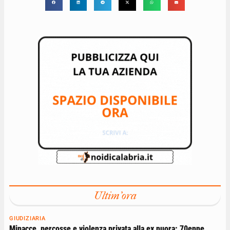
Ultim'ora
GIUDIZIARIA
Minacce, percosse e violenza privata alla ex nuora: 70enne