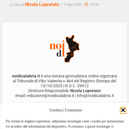
Nicola Lopreiato
a cura di
|
9 Ago 2026
09:38
noidicalabria.it
è una testata giornalistica online registrata
al Tribunale di Vibo Valentia n.464 del Registro Stampa del
13/10/2023 | R.O.C. 39912
Direttore Responsabile:
Nicola Lopreiato
email: redazione@noidicalabria.it | info@noidicalabria.it
Noi di Calabria S.r.l. | P.Iva 03691480796
Gestisci Consenso
Per fornire le migliori esperienze, utilizziamo tecnologie come i cookie per memorizzare
e/o accedere alle informazioni del dispositivo. Il consenso a queste tecnologie ci