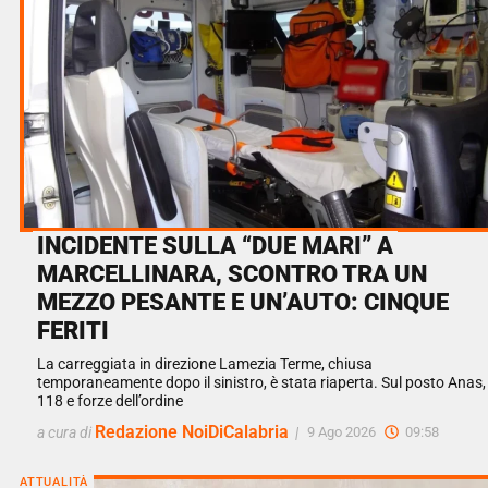
INCIDENTE SULLA “DUE MARI” A
MARCELLINARA, SCONTRO TRA UN
MEZZO PESANTE E UN’AUTO: CINQUE
FERITI
La carreggiata in direzione Lamezia Terme, chiusa
temporaneamente dopo il sinistro, è stata riaperta. Sul posto Anas,
118 e forze dell’ordine
Redazione NoiDiCalabria
a cura di
|
9 Ago 2026
09:58
ATTUALITÀ