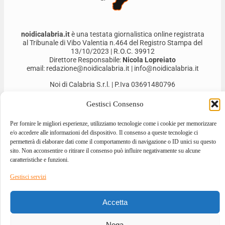
noidicalabria.it
è una testata giornalistica online registrata
al Tribunale di Vibo Valentia n.464 del Registro Stampa del
13/10/2023 | R.O.C. 39912
Direttore Responsabile:
Nicola Lopreiato
email: redazione@noidicalabria.it | info@noidicalabria.it
Noi di Calabria S.r.l. | P.Iva 03691480796
Gestisci Consenso
Per fornire le migliori esperienze, utilizziamo tecnologie come i cookie per memorizzare
e/o accedere alle informazioni del dispositivo. Il consenso a queste tecnologie ci
permetterà di elaborare dati come il comportamento di navigazione o ID unici su questo
sito. Non acconsentire o ritirare il consenso può influire negativamente su alcune
caratteristiche e funzioni.
Gestisci servizi
2026 © ALL RIGHTS RESERVED
Accetta
DESIGNED BY
GIOVANNI BEVACQUA
–
DEVELOPED BY
ILOVEA.IT
Nega